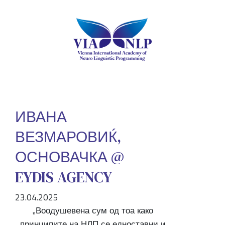
ИВАНА
ВЕЗМАРОВИЌ,
ОСНОВАЧКА @
EYDIS AGENCY
23.04.2025
„Воодушевена сум од тоа како
принципите на НЛП се едноставни и