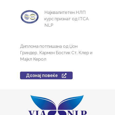
Најквалитетен НЛП
курс признат од ITCA
NLP
Диплома потпишана од Џон
Гриндер, Кармен Бостик Ст. Клер и
Мајкл Керол
Дознај повеќе