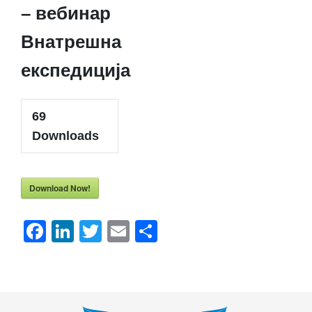
– вебинар
Внатрешна
експедиција
69
Downloads
Download Now!
Facebook
LinkedIn
Twitter
Email
Share