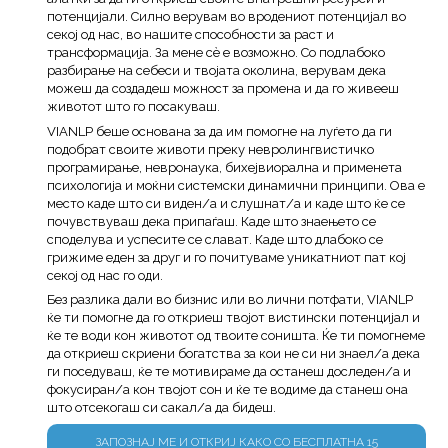
потенцијали. Силно верувам во вродениот потенцијал во
секој од нас, во нашите способности за раст и
трансформација. За мене сè е возможно. Со подлабоко
разбирање на себеси и твојата околина, верувам дека
можеш да создадеш можност за промена и да го живееш
животот што го посакуваш.
VIANLP беше основана за да им помогне на луѓето да ги
подобрат своите животи преку невролингвистичко
програмирање, невронаука, бихејвиорална и применета
психологија и моќни системски динамични принципи. Ова е
место каде што си виден/а и слушнат/а и каде што ќе се
почувствуваш дека припаѓаш. Каде што знаењето се
споделува и успесите се слават. Каде што длабоко се
грижиме еден за друг и го почитуваме уникатниот пат кој
секој од нас го оди.
Без разлика дали во бизнис или во лични потфати, VIANLP
ќе ти помогне да го откриеш твојот вистински потенцијал и
ќе те води кон животот од твоите соништа. Ќе ти помогнеме
да откриеш скриени богатства за кои не си ни знаел/а дека
ги поседуваш, ќе те мотивираме да останеш доследен/а и
фокусиран/а кон твојот сон и ќе те водиме да станеш она
што отсекогаш си сакал/а да бидеш.
ЗАПОЗНАЈ МЕ И ОТКРИЈ КАКО СО БЕСПЛАТНА 15