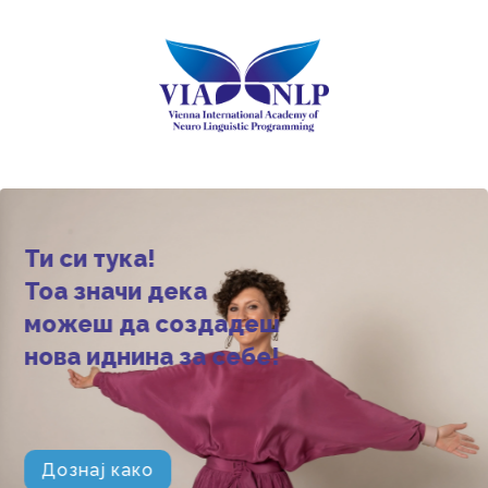
Ти си тука!
Тоа значи дека
можеш да создадеш
нова иднина за себе!
Дознај како