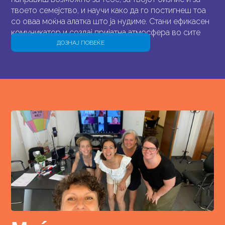
твоето семејство, и научи како да го постигнеш тоа
со оваа моќна алатка што ја нудиме. Стани ефикасен
комуникатор и создај пријатна атмосфера во сите
твои интеракции.
ДОЗНАЈ ПОВЕЌЕ