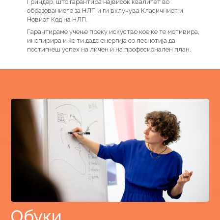
Гриндер, што гарантира највисок квалитет во
образованието за НЛП и ги вклучува Класичниот и
Новиот Код на НЛП.
Гарантираме учење преку искуство кое ќе те мотивира,
инспирира и ќе ти даде енергија со леснотија да
постигнеш успех на личен и на професионален план.
Обуки