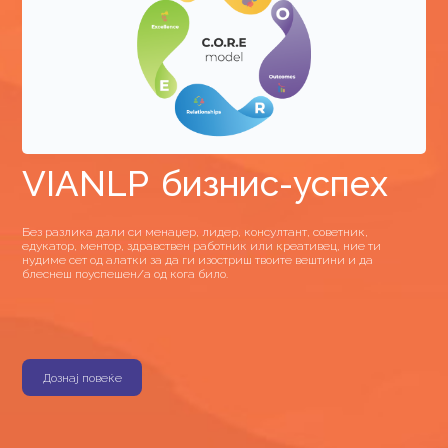
VIANLP бизнис-успех
Без разлика дали си менаџер, лидер, консултант, советник,
едукатор, ментор, здравствен работник или креативец, ние ти
нудиме сет од алатки за да ги изостриш твоите вештини и да
блеснеш поуспешен/а од кога било.
Дознај повеќе