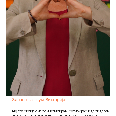
Здраво, јас сум Викторија.
Мојата мисија е да те инспирирам, мотивирам и да ти дадам
алатки за да ги откриеш своите внатрешни ресурси и