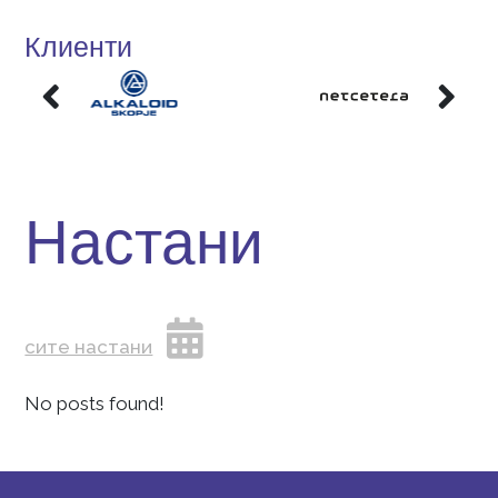
Научи ја и ти тајната на успехот.
Клиенти
Настани
сите настани
No posts found!