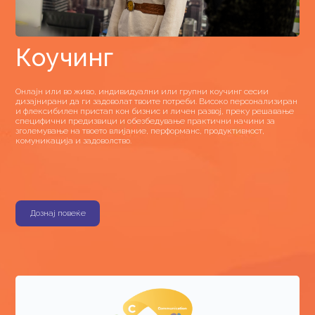
Коучинг
Онлајн или во живо, индивидуални или групни коучинг сесии
дизајнирани да ги задоволат твоите потреби. Високо персонализиран
и флексибилен пристап кон бизнис и личен развој, преку решавање
специфични предизвици и обезбедување практични начини за
зголемување на твоето влијание, перформанс, продуктивност,
комуникација и задоволство.
Дознај повеќе