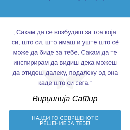
„Сакам да се возбудиш за тоа која
си, што си, што имаш и уште што сè
може да биде за тебе. Сакам да те
инспирирам да видиш дека можеш
да отидеш далеку, подалеку од она
каде што си сега.“
Вирџинија Сатир
НАЈДИ ГО СОВРШЕНОТО
РЕШЕНИЕ ЗА ТЕБЕ!