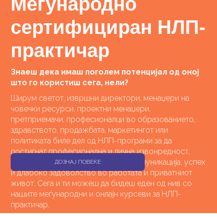
Меѓународно
сертифициран НЛП-
практичар
Знаеш дека имаш поголем потенцијал од оној
што го користиш сега, нели?
Ширум светот, извршни директори, менаџери на
човечки ресурси, проектни менаџери,
претприемачи, професионалци во образованието,
здравството, продажбата, маркетингот или
политиката биле дел од НЛП-програми за да
постигнат професионална и лична извонредност,
самодоверба, повисоко ниво на комуникација, успех
ДОЗНАЈ ПОВЕЌЕ
и длабоко задоволство во работата и приватниот
живот. Сега и ти можеш да бидеш еден од нив со
нашите меѓународни и онлајн курсеви за НЛП-
практичар.