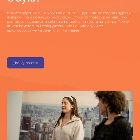
Нашите обуки се одржуваат во интимен круг каде се создава аура на
доверба. Тоа е безбедно место каде што ќе се трансформираш и ќе
растеш со поддршката која ти е потребна на твоето патување. Преку
личен пристап кон секој учесник на нашите обуки се
приспособуваме на сечиј стил на учење.
Дознај повеќе