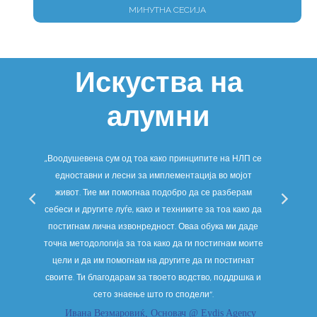
МИНУТНА СЕСИЈА
Искуства на
алумни
ува
„Воодушевена сум од тоа како принципите на НЛП се
„Д
то
едноставни и лесни за имплементација во мојот
очеку
па,
живот. Тие ми помогнаа подобро да се разберам
Не са
е
себеси и другите луѓе, како и техниките за тоа како да
подоб
ност
постигнам лична извонредност. Оваа обука ми даде
потсв
точна методологија за тоа како да ги постигнам моите
не
цели и да им помогнам на другите да ги постигнат
нев
своите. Ти благодарам за твоето водство, поддршка и
сето знаење што го сподели“.
Ивана Везмаровиќ, Основач @ Eydis Agency
Мај