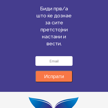
Биди прв/а
што ќе дознае
за сите
претстојни
настани и
вести.
Испрати