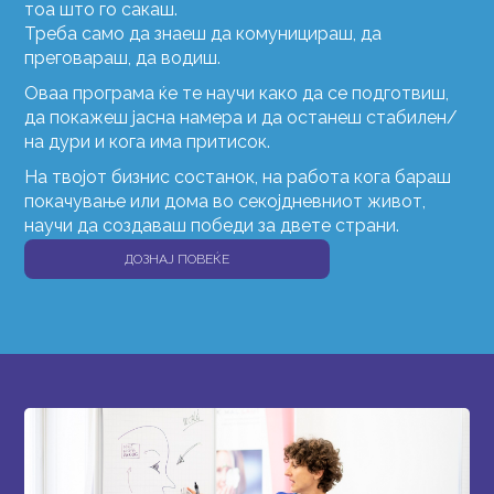
тоа што го сакаш.
Треба само да знаеш да комуницираш, да
преговараш, да водиш.
Оваа програма ќе те научи како да се подготвиш,
да покажеш јасна намера и да останеш стабилен/
на дури и кога има притисок.
На твојот бизнис состанок, на работа кога бараш
покачување или дома во секојдневниот живот,
научи да создаваш победи за двете страни.
ДОЗНАЈ ПОВЕЌЕ