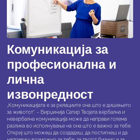
Комуникација за
професионална и
лична
извонредност
„Комуникацијата е за релациите она што е дишењето
за животот“. – Вирџинија Сатир Твојата вербална и
невербална комуникација може да направи голема
разлика во исполнување на она што е важно за тебе.
Откриј што можеш да создадеш, да постигнеш и да
направиш возможно за тебе, за твојот бизнис и за