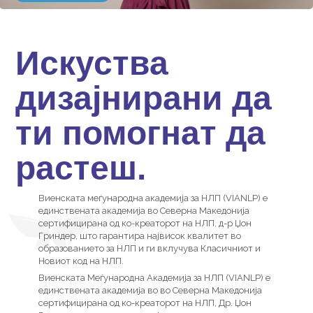
Искуства
дизајнирани да
ти помогнат да
растеш.
Виенската меѓународна академија за НЛП (VIANLP) е
единствената академија во Северна Македонија
сертифицирана од ко-креаторот на НЛП, д-р Џон
Гриндер, што гарантира највисок квалитет во
образованието за НЛП и ги вклучува Класичниот и
Новиот код на НЛП.
Виенската Меѓународна Академија за НЛП (VIANLP) е
единствената академија во во Северна Македонија
сертифицирана од ко-креаторот на НЛП, Др. Џон