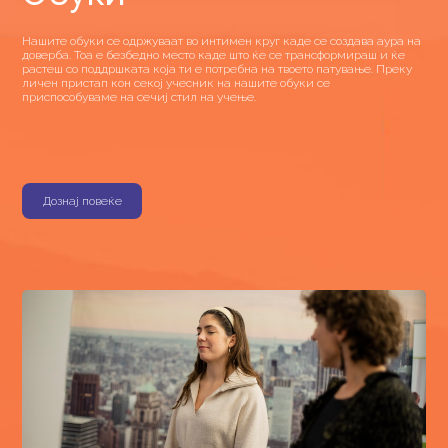
Нашите обуки се одржуваат во интимен круг каде се создава аура на
доверба. Тоа е безбедно место каде што ќе се трансформираш и ќе
растеш со поддршката која ти е потребна на твоето патување. Преку
личен пристап кон секој учесник на нашите обуки се
приспособуваме на сечиј стил на учење.
Дознај повеќе