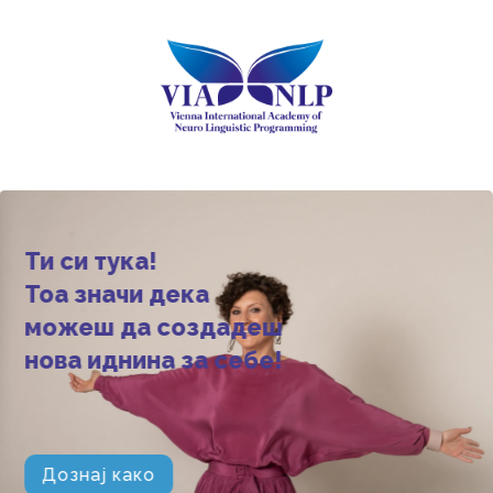
Ти си тука!
Тоа значи дека
можеш да создадеш
нова иднина за себе!
Дознај како