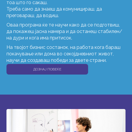
тоа што го сакаш.
Треба само да знаеш да комуницираш, да
преговараш, да водиш.
Оваа програма ќе те научи како да се подготвиш,
да покажеш јасна намера и да останеш стабилен/
на дури и кога има притисок.
На твојот бизнис состанок, на работа кога бараш
покачување или дома во секојдневниот живот,
научи да создаваш победи за двете страни.
ДОЗНАЈ ПОВЕЌЕ