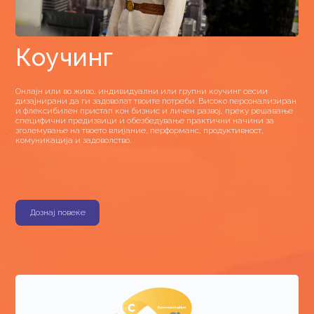
Коучинг
Онлајн или во живо, индивидуални или групни коучинг сесии
дизајнирани да ги задоволат твоите потреби. Високо персонализиран
и флексибилен пристап кон бизнис и личен развој, преку решавање
специфични предизвици и обезбедување практични начини за
зголемување на твоето влијание, перформанс, продуктивност,
комуникација и задоволство.
Дознај повеќе