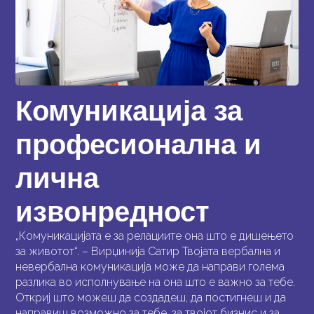
Комуникација за
професионална и
лична
извонредност
„Комуникацијата е за релациите она што е дишењето
за животот“. – Вирџинија Сатир Твојата вербална и
невербална комуникација може да направи голема
разлика во исполнување на она што е важно за тебе.
Откриј што можеш да создадеш, да постигнеш и да
направиш возможно за тебе, за твојот бизнис и за