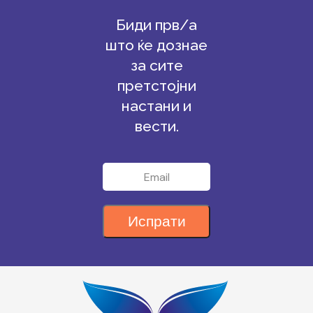
Биди прв/а
што ќе дознае
за сите
претстојни
настани и
вести.
Испрати