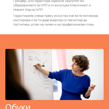
Гриндер, што гарантира највисок квалитет во
образованието за НЛП и ги вклучува Класичниот и
Новиот Код на НЛП.
Гарантираме учење преку искуство кое ќе те мотивира,
инспирира и ќе ти даде енергија со леснотија да
постигнеш успех на личен и на професионален план.
Обуки