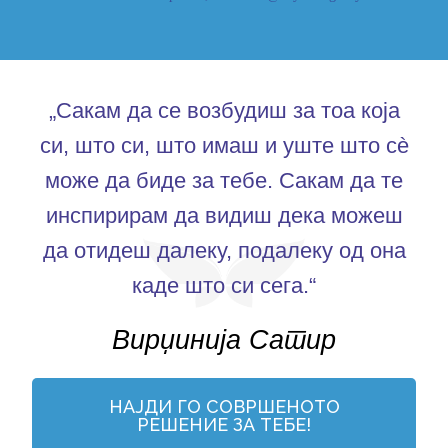
„Сакам да се возбудиш за тоа која
си, што си, што имаш и уште што сè
може да биде за тебе. Сакам да те
инспирирам да видиш дека можеш
да отидеш далеку, подалеку од она
каде што си сега.“
Вирџинија Сатир
НАЈДИ ГО СОВРШЕНОТО
РЕШЕНИЕ ЗА ТЕБЕ!