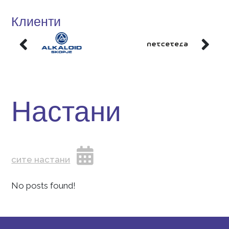
Научи ја и ти тајната на успехот.
Клиенти
Настани
сите настани
No posts found!