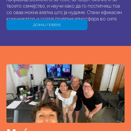
твоето семејство, и научи како да го постигнеш тоа
со оваа моќна алатка што ја нудиме. Стани ефикасен
комуникатор и создај пријатна атмосфера во сите
твои интеракции.
ДОЗНАЈ ПОВЕЌЕ