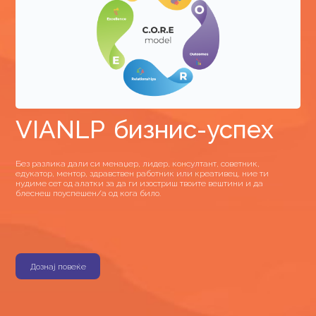
VIANLP бизнис-успех
Без разлика дали си менаџер, лидер, консултант, советник,
едукатор, ментор, здравствен работник или креативец, ние ти
нудиме сет од алатки за да ги изостриш твоите вештини и да
блеснеш поуспешен/а од кога било.
Дознај повеќе