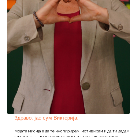
Здраво, јас сум Викторија.
Мојата мисија е да те инспирирам, мотивирам и да ти дадам
алатки за да ги откриеш своите внатрешни ресурси и