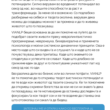
потенцијали. Силно верувам во вродениот потенцијал во
секој од нас, во нашите способности за раст и
трансформација. За мене сè е возможно. Со подлабоко
разбирање на себеси и твојата околина, верувам дека
можеш да создадеш можност за промена и да го живееш
животот што го посакуваш.
VIANLP беше основана за да им помогне на луѓето да ги
подобрат своите животи преку невролингвистичко
програмирање, невронаука, бихејвиорална и применета
психологија и моќни системски динамични принципи. Ова е
место каде што си виден/а и слушнат/а и каде што ќе се
почувствуваш дека припаѓаш. Каде што знаењето се
споделува и успесите се слават. Каде што длабоко се
грижиме еден за друг и го почитуваме уникатниот пат кој
секој од нас го оди.
Без разлика дали во бизнис или во лични потфати, VIANLP
ќе ти помогне да го откриеш твојот вистински потенцијал и
ќе те води кон животот од твоите соништа. Ќе ти помогнеме
да откриеш скриени богатства за кои не си ни знаел/а дека
ги поседуваш, ќе те мотивираме да останеш доследен/а и
фокусиран/а кон твојот сон и ќе те водиме да станеш она
што отсекогаш си сакал/а да бидеш.
ЗАПОЗНАЈ МЕ И ОТКРИЈ КАКО СО БЕСПЛАТНА 15