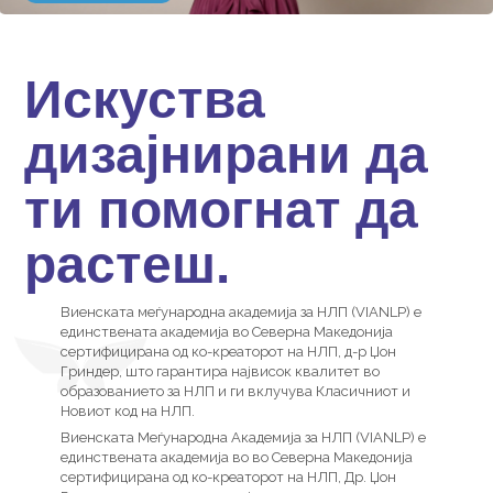
Искуства
дизајнирани да
ти помогнат да
растеш.
Виенската меѓународна академија за НЛП (VIANLP) е
единствената академија во Северна Македонија
сертифицирана од ко-креаторот на НЛП, д-р Џон
Гриндер, што гарантира највисок квалитет во
образованието за НЛП и ги вклучува Класичниот и
Новиот код на НЛП.
Виенската Меѓународна Академија за НЛП (VIANLP) е
единствената академија во во Северна Македонија
сертифицирана од ко-креаторот на НЛП, Др. Џон