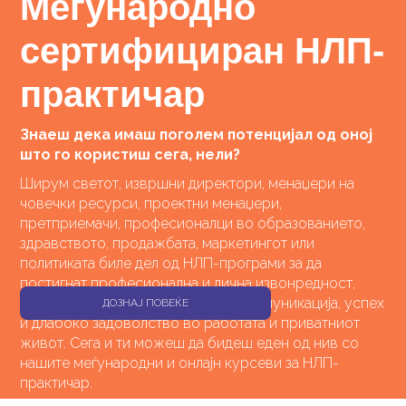
Меѓународно
сертифициран НЛП-
практичар
Знаеш дека имаш поголем потенцијал од оној
што го користиш сега, нели?
Ширум светот, извршни директори, менаџери на
човечки ресурси, проектни менаџери,
претприемачи, професионалци во образованието,
здравството, продажбата, маркетингот или
политиката биле дел од НЛП-програми за да
постигнат професионална и лична извонредност,
самодоверба, повисоко ниво на комуникација, успех
ДОЗНАЈ ПОВЕЌЕ
и длабоко задоволство во работата и приватниот
живот. Сега и ти можеш да бидеш еден од нив со
нашите меѓународни и онлајн курсеви за НЛП-
практичар.