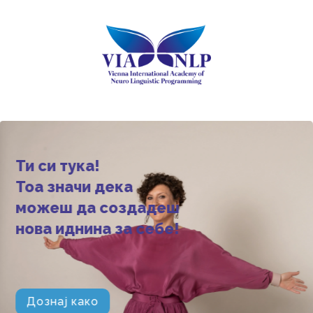
Ти си тука!
Тоа значи дека
можеш да создадеш
нова иднина за себе!
Дознај како