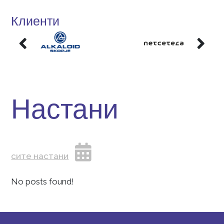
Научи ја и ти тајната на успехот.
Клиенти
Настани
сите настани
No posts found!