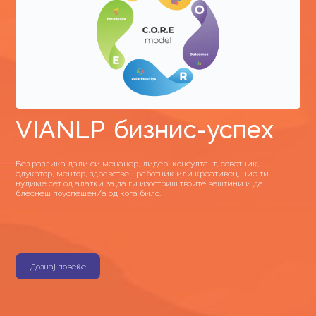
VIANLP бизнис-успех
Без разлика дали си менаџер, лидер, консултант, советник,
едукатор, ментор, здравствен работник или креативец, ние ти
нудиме сет од алатки за да ги изостриш твоите вештини и да
блеснеш поуспешен/а од кога било.
Дознај повеќе