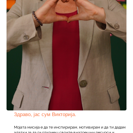
Здраво, јас сум Викторија.
Мојата мисија е да те инспирирам, мотивирам и да ти дадам
алатки за да ги откриеш своите внатрешни ресурси и