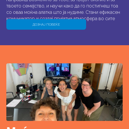
твоето семејство, и научи како да го постигнеш тоа
со оваа моќна алатка што ја нудиме. Стани ефикасен
комуникатор и создај пријатна атмосфера во сите
твои интеракции.
ДОЗНАЈ ПОВЕЌЕ