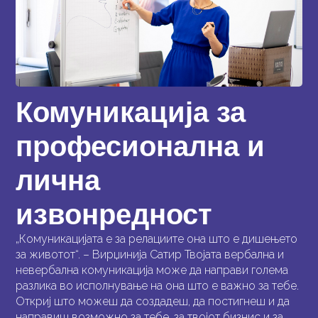
Комуникација за
професионална и
лична
извонредност
„Комуникацијата е за релациите она што е дишењето
за животот“. – Вирџинија Сатир Твојата вербална и
невербална комуникација може да направи голема
разлика во исполнување на она што е важно за тебе.
Откриј што можеш да создадеш, да постигнеш и да
направиш возможно за тебе, за твојот бизнис и за