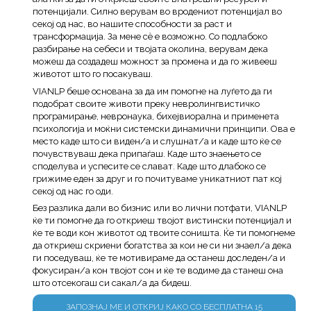
потенцијали. Силно верувам во вродениот потенцијал во
секој од нас, во нашите способности за раст и
трансформација. За мене сè е возможно. Со подлабоко
разбирање на себеси и твојата околина, верувам дека
можеш да создадеш можност за промена и да го живееш
животот што го посакуваш.
VIANLP беше основана за да им помогне на луѓето да ги
подобрат своите животи преку невролингвистичко
програмирање, невронаука, бихејвиорална и применета
психологија и моќни системски динамични принципи. Ова е
место каде што си виден/а и слушнат/а и каде што ќе се
почувствуваш дека припаѓаш. Каде што знаењето се
споделува и успесите се слават. Каде што длабоко се
грижиме еден за друг и го почитуваме уникатниот пат кој
секој од нас го оди.
Без разлика дали во бизнис или во лични потфати, VIANLP
ќе ти помогне да го откриеш твојот вистински потенцијал и
ќе те води кон животот од твоите соништа. Ќе ти помогнеме
да откриеш скриени богатства за кои не си ни знаел/а дека
ги поседуваш, ќе те мотивираме да останеш доследен/а и
фокусиран/а кон твојот сон и ќе те водиме да станеш она
што отсекогаш си сакал/а да бидеш.
ЗАПОЗНАЈ МЕ И ОТКРИЈ КАКО СО БЕСПЛАТНА 15