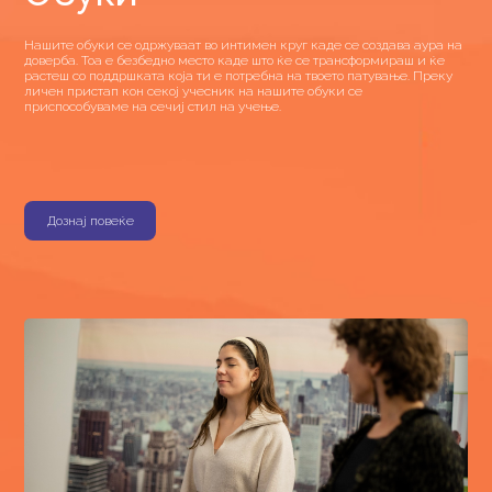
Нашите обуки се одржуваат во интимен круг каде се создава аура на
доверба. Тоа е безбедно место каде што ќе се трансформираш и ќе
растеш со поддршката која ти е потребна на твоето патување. Преку
личен пристап кон секој учесник на нашите обуки се
приспособуваме на сечиј стил на учење.
Дознај повеќе