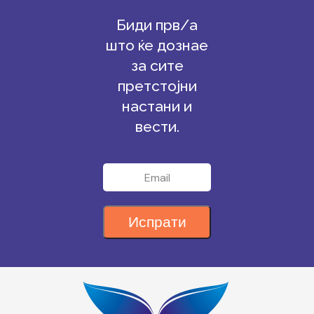
Биди прв/а
што ќе дознае
за сите
претстојни
настани и
вести.
Испрати