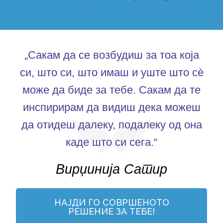
„Сакам да се возбудиш за тоа која
си, што си, што имаш и уште што сè
може да биде за тебе. Сакам да те
инспирирам да видиш дека можеш
да отидеш далеку, подалеку од она
каде што си сега.“
Вирџинија Сатир
НАЈДИ ГО СОВРШЕНОТО
РЕШЕНИЕ ЗА ТЕБЕ!