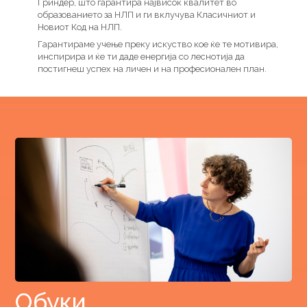
Гриндер, што гарантира највисок квалитет во
образованието за НЛП и ги вклучува Класичниот и
Новиот Код на НЛП.
Гарантираме учење преку искуство кое ќе те мотивира,
инспирира и ќе ти даде енергија со леснотија да
постигнеш успех на личен и на професионален план.
Обуки