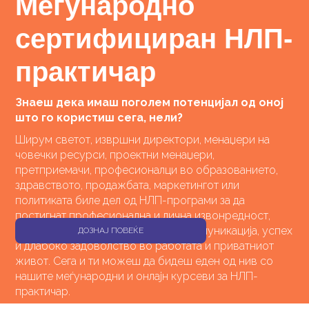
Меѓународно
сертифициран НЛП-
практичар
Знаеш дека имаш поголем потенцијал од оној
што го користиш сега, нели?
Ширум светот, извршни директори, менаџери на
човечки ресурси, проектни менаџери,
претприемачи, професионалци во образованието,
здравството, продажбата, маркетингот или
политиката биле дел од НЛП-програми за да
постигнат професионална и лична извонредност,
самодоверба, повисоко ниво на комуникација, успех
ДОЗНАЈ ПОВЕЌЕ
и длабоко задоволство во работата и приватниот
живот. Сега и ти можеш да бидеш еден од нив со
нашите меѓународни и онлајн курсеви за НЛП-
практичар.