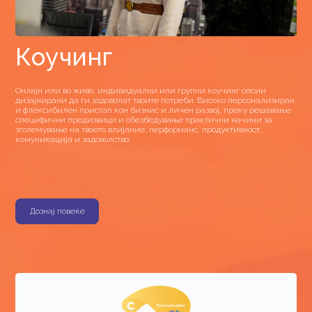
Коучинг
Онлајн или во живо, индивидуални или групни коучинг сесии
дизајнирани да ги задоволат твоите потреби. Високо персонализиран
и флексибилен пристап кон бизнис и личен развој, преку решавање
специфични предизвици и обезбедување практични начини за
зголемување на твоето влијание, перформанс, продуктивност,
комуникација и задоволство.
Дознај повеќе