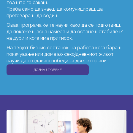
тоа што го сакаш.
Треба само да знаеш да комуницираш, да
преговараш, да водиш.
Оваа програма ќе те научи како да се подготвиш,
да покажеш јасна намера и да останеш стабилен/
на дури и кога има притисок.
На твојот бизнис состанок, на работа кога бараш
покачување или дома во секојдневниот живот,
научи да создаваш победи за двете страни.
ДОЗНАЈ ПОВЕЌЕ