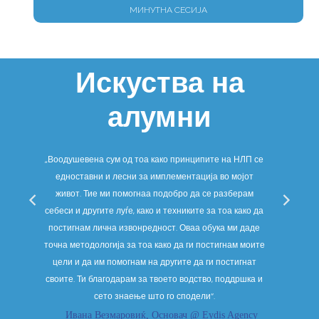
МИНУТНА СЕСИЈА
Искуства на
алумни
ува
„Воодушевена сум од тоа како принципите на НЛП се
„Д
то
едноставни и лесни за имплементација во мојот
очеку
па,
живот. Тие ми помогнаа подобро да се разберам
Не са
е
себеси и другите луѓе, како и техниките за тоа како да
подоб
ност
постигнам лична извонредност. Оваа обука ми даде
потсв
точна методологија за тоа како да ги постигнам моите
не
цели и да им помогнам на другите да ги постигнат
нев
своите. Ти благодарам за твоето водство, поддршка и
сето знаење што го сподели“.
Ивана Везмаровиќ, Основач @ Eydis Agency
Мај