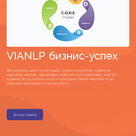
VIANLP бизнис-успех
Без разлика дали си менаџер, лидер, консултант, советник,
едукатор, ментор, здравствен работник или креативец, ние ти
нудиме сет од алатки за да ги изостриш твоите вештини и да
блеснеш поуспешен/а од кога било.
Дознај повеќе