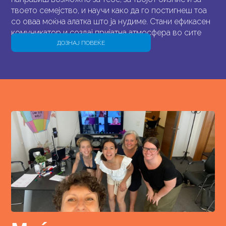
твоето семејство, и научи како да го постигнеш тоа
со оваа моќна алатка што ја нудиме. Стани ефикасен
комуникатор и создај пријатна атмосфера во сите
твои интеракции.
ДОЗНАЈ ПОВЕЌЕ