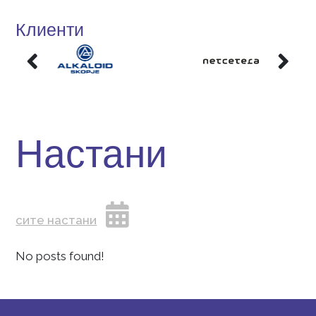
Научи ја и ти тајната на успехот.
Клиенти
Настани
сите настани
No posts found!