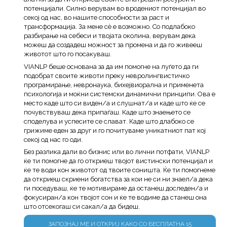
потенцијали. Силно верувам во вродениот потенцијал во
секој од нас, во нашите способности за раст и
трансформација. За мене сè е возможно. Со подлабоко
разбирање на себеси и твојата околина, верувам дека
можеш да создадеш можност за промена и да го живееш
животот што го посакуваш.
VIANLP беше основана за да им помогне на луѓето да ги
подобрат своите животи преку невролингвистичко
програмирање, невронаука, бихејвиорална и применета
психологија и моќни системски динамични принципи. Ова е
место каде што си виден/а и слушнат/а и каде што ќе се
почувствуваш дека припаѓаш. Каде што знаењето се
споделува и успесите се слават. Каде што длабоко се
грижиме еден за друг и го почитуваме уникатниот пат кој
секој од нас го оди.
Без разлика дали во бизнис или во лични потфати, VIANLP
ќе ти помогне да го откриеш твојот вистински потенцијал и
ќе те води кон животот од твоите соништа. Ќе ти помогнеме
да откриеш скриени богатства за кои не си ни знаел/а дека
ги поседуваш, ќе те мотивираме да останеш доследен/а и
фокусиран/а кон твојот сон и ќе те водиме да станеш она
што отсекогаш си сакал/а да бидеш.
ЗАПОЗНАЈ МЕ И ОТКРИЈ КАКО СО БЕСПЛАТНА 15