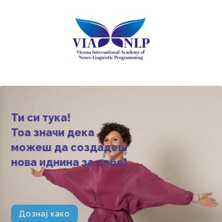
Ти си тука!
Тоа значи дека
можеш да создадеш
нова иднина за себе!
Дознај како