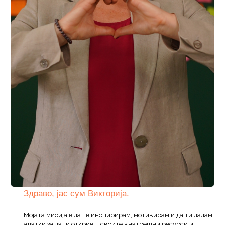
Здраво, јас сум Викторија.
Мојата мисија е да те инспирирам, мотивирам и да ти дадам
алатки за да ги откриеш своите внатрешни ресурси и