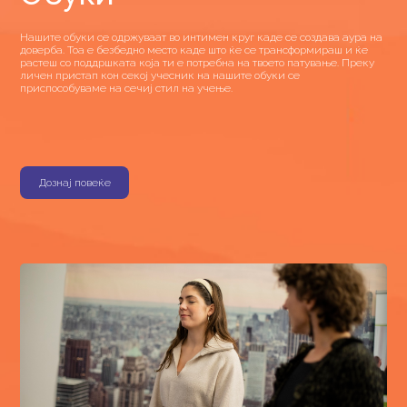
Нашите обуки се одржуваат во интимен круг каде се создава аура на
доверба. Тоа е безбедно место каде што ќе се трансформираш и ќе
растеш со поддршката која ти е потребна на твоето патување. Преку
личен пристап кон секој учесник на нашите обуки се
приспособуваме на сечиј стил на учење.
Дознај повеќе