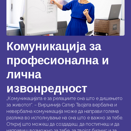
Комуникација за
професионална и
лична
извонредност
„Комуникацијата е за релациите она што е дишењето
за животот“. – Вирџинија Сатир Твојата вербална и
невербална комуникација може да направи голема
разлика во исполнување на она што е важно за тебе.
Откриј што можеш да создадеш, да постигнеш и да
направиш возможно за тебе, за твојот бизнис и за