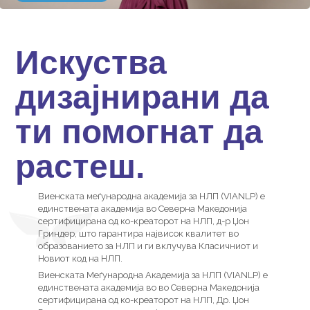
Искуства
дизајнирани да
ти помогнат да
растеш.
Виенската меѓународна академија за НЛП (VIANLP) е
единствената академија во Северна Македонија
сертифицирана од ко-креаторот на НЛП, д-р Џон
Гриндер, што гарантира највисок квалитет во
образованието за НЛП и ги вклучува Класичниот и
Новиот код на НЛП.
Виенската Меѓународна Академија за НЛП (VIANLP) е
единствената академија во во Северна Македонија
сертифицирана од ко-креаторот на НЛП, Др. Џон