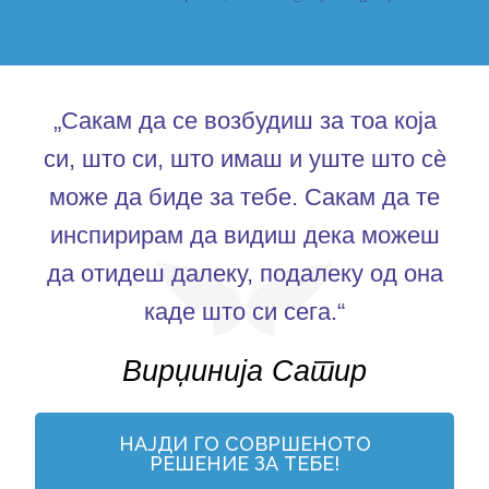
„Сакам да се возбудиш за тоа која
си, што си, што имаш и уште што сè
може да биде за тебе. Сакам да те
инспирирам да видиш дека можеш
да отидеш далеку, подалеку од она
каде што си сега.“
Вирџинија Сатир
НАЈДИ ГО СОВРШЕНОТО
РЕШЕНИЕ ЗА ТЕБЕ!