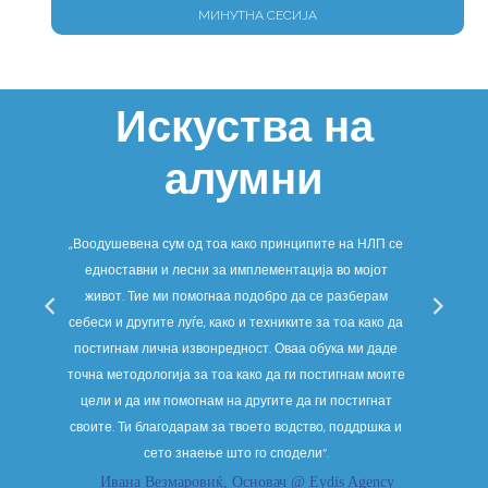
МИНУТНА СЕСИЈА
Искуства на
алумни
ува
„Воодушевена сум од тоа како принципите на НЛП се
„Д
то
едноставни и лесни за имплементација во мојот
очеку
па,
живот. Тие ми помогнаа подобро да се разберам
Не са
е
себеси и другите луѓе, како и техниките за тоа како да
подоб
ност
постигнам лична извонредност. Оваа обука ми даде
потсв
точна методологија за тоа како да ги постигнам моите
не
цели и да им помогнам на другите да ги постигнат
нев
своите. Ти благодарам за твоето водство, поддршка и
сето знаење што го сподели“.
Ивана Везмаровиќ, Основач @ Eydis Agency
Мај