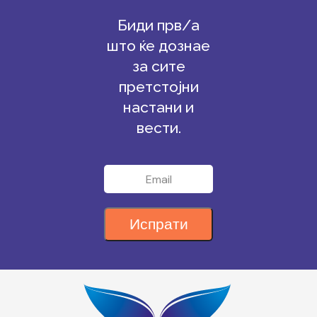
Биди прв/а
што ќе дознае
за сите
претстојни
настани и
вести.
Испрати