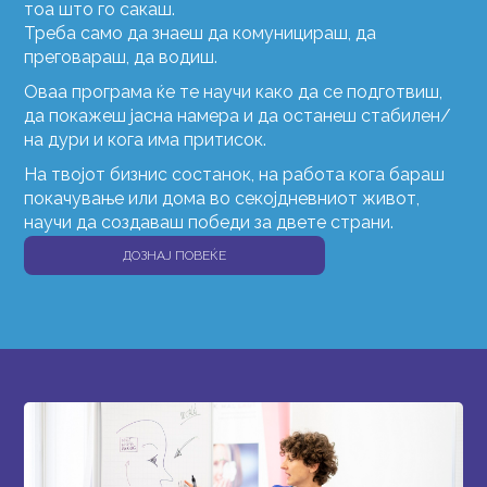
тоа што го сакаш.
Треба само да знаеш да комуницираш, да
преговараш, да водиш.
Оваа програма ќе те научи како да се подготвиш,
да покажеш јасна намера и да останеш стабилен/
на дури и кога има притисок.
На твојот бизнис состанок, на работа кога бараш
покачување или дома во секојдневниот живот,
научи да создаваш победи за двете страни.
ДОЗНАЈ ПОВЕЌЕ