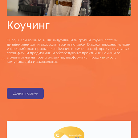
Коучинг
Онлајн или во живо, индивидуални или групни коучинг сесии
дизајнирани да ги задоволат твоите потреби. Високо персонализиран
и флексибилен пристап кон бизнис и личен развој, преку решавање
специфични предизвици и обезбедување практични начини за
зголемување на твоето влијание, перформанс, продуктивност,
комуникација и задоволство.
Дознај повеќе