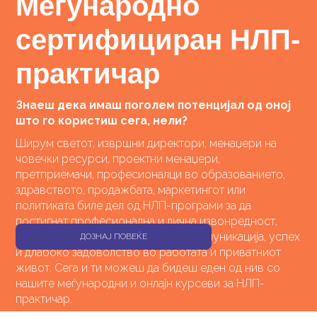
Меѓународно
сертифициран НЛП-
практичар
Знаеш дека имаш поголем потенцијал од оној
што го користиш сега, нели?
Ширум светот, извршни директори, менаџери на
човечки ресурси, проектни менаџери,
претприемачи, професионалци во образованието,
здравството, продажбата, маркетингот или
политиката биле дел од НЛП-програми за да
постигнат професионална и лична извонредност,
самодоверба, повисоко ниво на комуникација, успех
ДОЗНАЈ ПОВЕЌЕ
и длабоко задоволство во работата и приватниот
живот. Сега и ти можеш да бидеш еден од нив со
нашите меѓународни и онлајн курсеви за НЛП-
практичар.