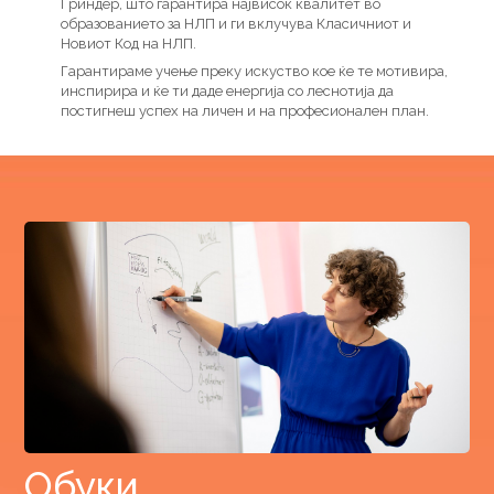
Гриндер, што гарантира највисок квалитет во
образованието за НЛП и ги вклучува Класичниот и
Новиот Код на НЛП.
Гарантираме учење преку искуство кое ќе те мотивира,
инспирира и ќе ти даде енергија со леснотија да
постигнеш успех на личен и на професионален план.
Обуки