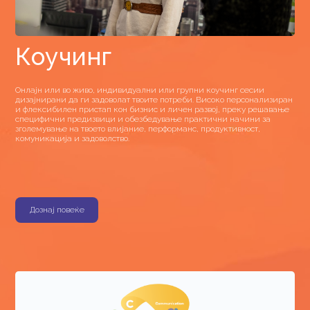
Коучинг
Онлајн или во живо, индивидуални или групни коучинг сесии
дизајнирани да ги задоволат твоите потреби. Високо персонализиран
и флексибилен пристап кон бизнис и личен развој, преку решавање
специфични предизвици и обезбедување практични начини за
зголемување на твоето влијание, перформанс, продуктивност,
комуникација и задоволство.
Дознај повеќе