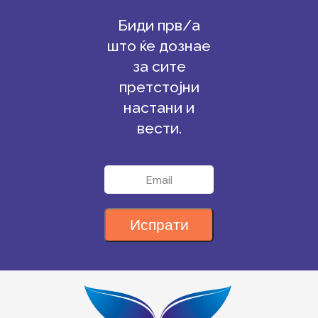
Биди прв/а
што ќе дознае
за сите
претстојни
настани и
вести.
Испрати