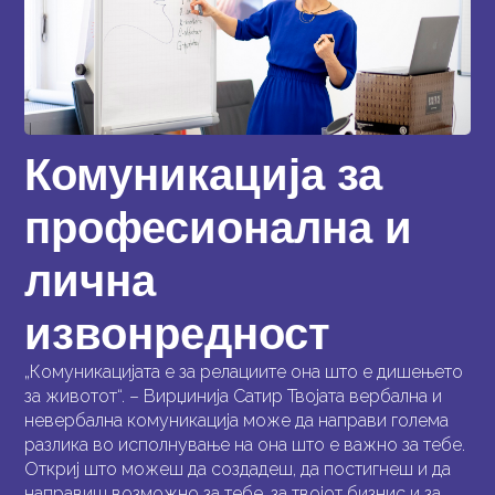
Комуникација за
професионална и
лична
извонредност
„Комуникацијата е за релациите она што е дишењето
за животот“. – Вирџинија Сатир Твојата вербална и
невербална комуникација може да направи голема
разлика во исполнување на она што е важно за тебе.
Откриј што можеш да создадеш, да постигнеш и да
направиш возможно за тебе, за твојот бизнис и за