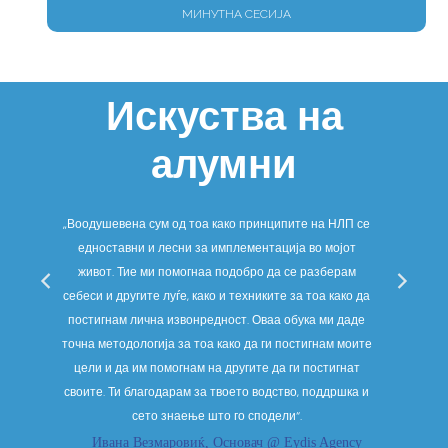
МИНУТНА СЕСИЈА
Искуства на
алумни
ува
„Воодушевена сум од тоа како принципите на НЛП се
„Д
то
едноставни и лесни за имплементација во мојот
очеку
па,
живот. Тие ми помогнаа подобро да се разберам
Не са
е
себеси и другите луѓе, како и техниките за тоа како да
подоб
ност
постигнам лична извонредност. Оваа обука ми даде
потсв
точна методологија за тоа како да ги постигнам моите
не
цели и да им помогнам на другите да ги постигнат
нев
своите. Ти благодарам за твоето водство, поддршка и
сето знаење што го сподели“.
Ивана Везмаровиќ, Основач @ Eydis Agency
Мај