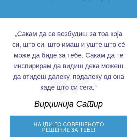
„Сакам да се возбудиш за тоа која
си, што си, што имаш и уште што сè
може да биде за тебе. Сакам да те
инспирирам да видиш дека можеш
да отидеш далеку, подалеку од она
каде што си сега.“
Вирџинија Сатир
НАЈДИ ГО СОВРШЕНОТО
РЕШЕНИЕ ЗА ТЕБЕ!