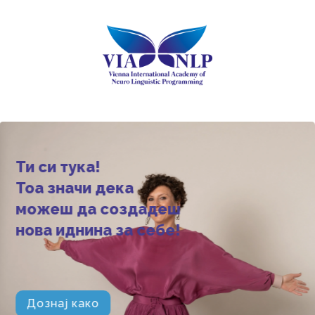
Ти си тука!
Тоа значи дека
можеш да создадеш
нова иднина за себе!
Дознај како