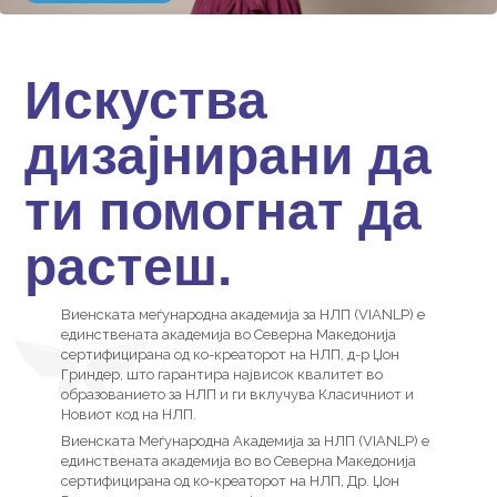
Искуства
дизајнирани да
ти помогнат да
растеш.
Виенската меѓународна академија за НЛП (VIANLP) е
единствената академија во Северна Македонија
сертифицирана од ко-креаторот на НЛП, д-р Џон
Гриндер, што гарантира највисок квалитет во
образованието за НЛП и ги вклучува Класичниот и
Новиот код на НЛП.
Виенската Меѓународна Академија за НЛП (VIANLP) е
единствената академија во во Северна Македонија
сертифицирана од ко-креаторот на НЛП, Др. Џон