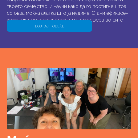
твоето семејство, и научи како да го постигнеш тоа
со оваа моќна алатка што ја нудиме. Стани ефикасен
комуникатор и создај пријатна атмосфера во сите
твои интеракции.
ДОЗНАЈ ПОВЕЌЕ