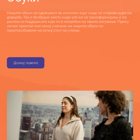
Нашите обуки се одржуваат во интимен круг каде се создава аура на
доверба. Тоа е безбедно место каде што ќе се трансформираш и ќе
растеш со поддршката која ти е потребна на твоето патување. Преку
личен пристап кон секој учесник на нашите обуки се
приспособуваме на сечиј стил на учење.
Дознај повеќе