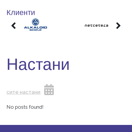
Научи ја и ти тајната на успехот.
Клиенти
Настани
сите настани
No posts found!