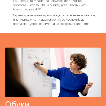
Гриндер, што гарантира највисок квалитет во
образованието за НЛП и ги вклучува Класичниот и
Новиот Код на НЛП.
Гарантираме учење преку искуство кое ќе те мотивира,
инспирира и ќе ти даде енергија со леснотија да
постигнеш успех на личен и на професионален план.
Обуки