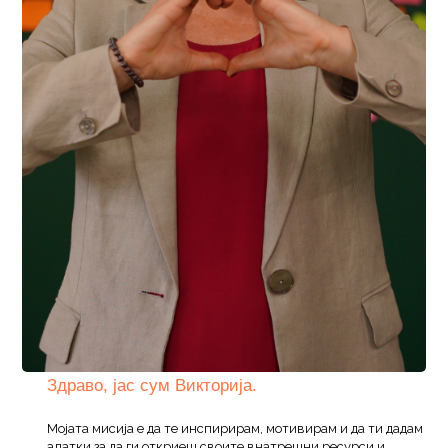
Здраво, јас сум Викторија.
Мојата мисија е да те инспирирам, мотивирам и да ти дадам
алатки за да ги откриеш своите внатрешни ресурси и