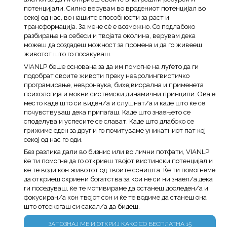
потенцијали. Силно верувам во вродениот потенцијал во
секој од нас, во нашите способности за раст и
трансформација. За мене сè е возможно. Со подлабоко
разбирање на себеси и твојата околина, верувам дека
можеш да создадеш можност за промена и да го живееш
животот што го посакуваш.
VIANLP беше основана за да им помогне на луѓето да ги
подобрат своите животи преку невролингвистичко
програмирање, невронаука, бихејвиорална и применета
психологија и моќни системски динамични принципи. Ова е
место каде што си виден/а и слушнат/а и каде што ќе се
почувствуваш дека припаѓаш. Каде што знаењето се
споделува и успесите се слават. Каде што длабоко се
грижиме еден за друг и го почитуваме уникатниот пат кој
секој од нас го оди.
Без разлика дали во бизнис или во лични потфати, VIANLP
ќе ти помогне да го откриеш твојот вистински потенцијал и
ќе те води кон животот од твоите соништа. Ќе ти помогнеме
да откриеш скриени богатства за кои не си ни знаел/а дека
ги поседуваш, ќе те мотивираме да останеш доследен/а и
фокусиран/а кон твојот сон и ќе те водиме да станеш она
што отсекогаш си сакал/а да бидеш.
ЗАПОЗНАЈ МЕ И ОТКРИЈ КАКО СО БЕСПЛАТНА 15