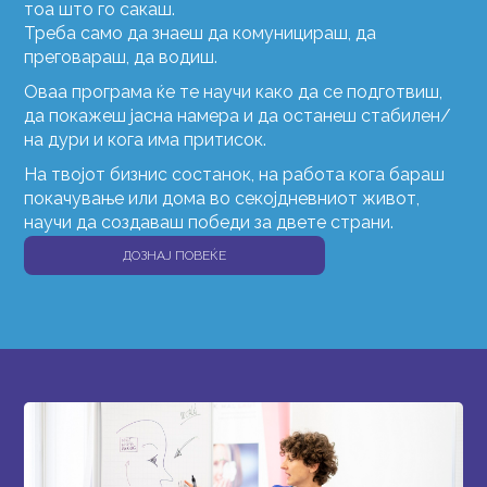
тоа што го сакаш.
Треба само да знаеш да комуницираш, да
преговараш, да водиш.
Оваа програма ќе те научи како да се подготвиш,
да покажеш јасна намера и да останеш стабилен/
на дури и кога има притисок.
На твојот бизнис состанок, на работа кога бараш
покачување или дома во секојдневниот живот,
научи да создаваш победи за двете страни.
ДОЗНАЈ ПОВЕЌЕ