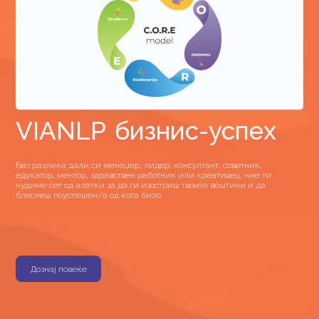
VIANLP бизнис-успех
Без разлика дали си менаџер, лидер, консултант, советник,
едукатор, ментор, здравствен работник или креативец, ние ти
нудиме сет од алатки за да ги изостриш твоите вештини и да
блеснеш поуспешен/а од кога било.
Дознај повеќе