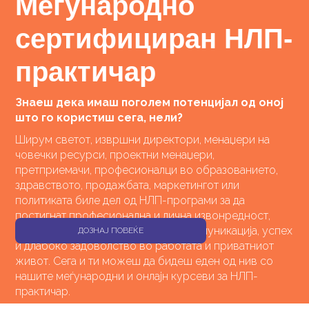
Меѓународно
сертифициран НЛП-
практичар
Знаеш дека имаш поголем потенцијал од оној
што го користиш сега, нели?
Ширум светот, извршни директори, менаџери на
човечки ресурси, проектни менаџери,
претприемачи, професионалци во образованието,
здравството, продажбата, маркетингот или
политиката биле дел од НЛП-програми за да
постигнат професионална и лична извонредност,
самодоверба, повисоко ниво на комуникација, успех
ДОЗНАЈ ПОВЕЌЕ
и длабоко задоволство во работата и приватниот
живот. Сега и ти можеш да бидеш еден од нив со
нашите меѓународни и онлајн курсеви за НЛП-
практичар.