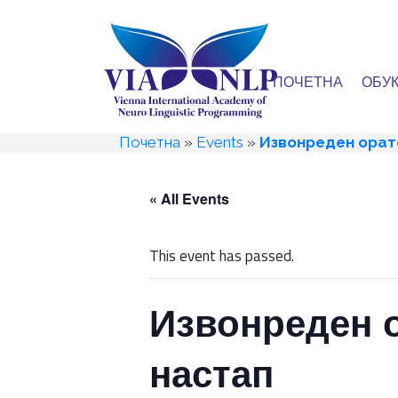
ПОЧЕТНА
ОБУ
Почетна
»
Events
»
Извонреден орато
« All Events
This event has passed.
Извонреден о
настап