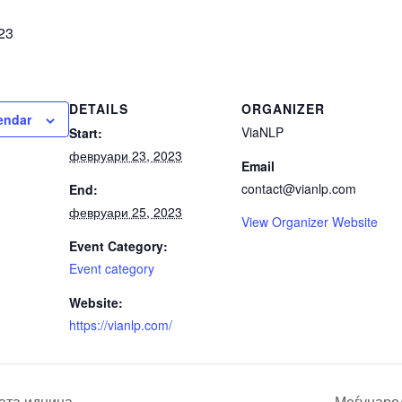
23
DETAILS
ORGANIZER
endar
ViaNLP
Start:
февруари 23, 2023
Email
contact@vianlp.com
End:
февруари 25, 2023
View Organizer Website
Event Category:
Event category
Website:
https://vianlp.com/
јата иднина
Меѓунаро