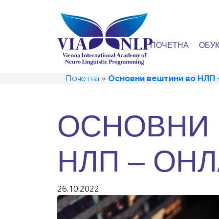
ПОЧЕТНА
ОБУ
Почетна
»
Основни вештини во НЛП 
ОСНОВНИ 
НЛП – ОН
26.10.2022